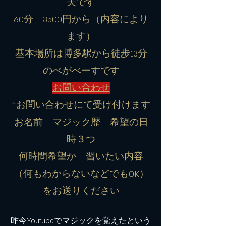
夫です
60分 3500円から（内容により
ます）
​基本場所は博多駅から徒歩13分
のぺがべーすです
お問い合わせ
↑お問い合わせにて受け付けます
お名前 マジック歴 希望の日
時３つ
何時間希望か 習いたい内容
（何もわからないなどでもOK）
​をお送りください
昨今Youtubeでマジックを覚えたという