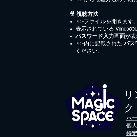
🎥
視聴方法
PDFファイルを開きます
表示されている
Vimeo
パスワード入力画面
が表
PDF内に記載された
パス
ください。
リ
ク
​ホ
個
特