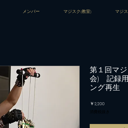
メンバー
マジスク(教室)
マジス
第１回マジ
会) 記録
ング再生
価
￥2,200
格
消費税抜き